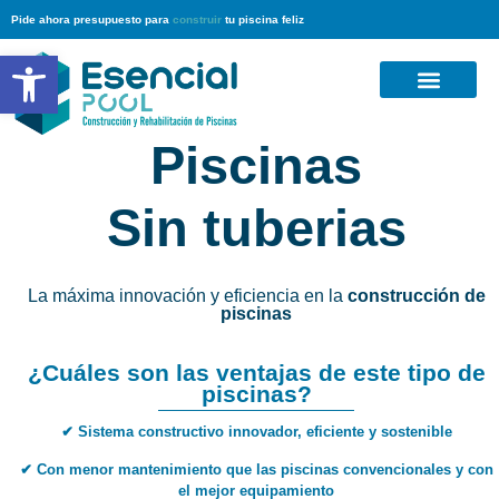
Pide ahora presupuesto para
construir
tu piscina feliz
Abrir barra de herramientas
Preguntas Frecuentes
Piscinas
Sin tuberias
La máxima innovación y eficiencia en la
construcción de
piscinas
¿Cuáles son las ventajas de este tipo de
piscinas?
✔ Sistema constructivo innovador, eficiente y sostenible
✔ Con menor mantenimiento que las piscinas convencionales y con
el mejor equipamiento