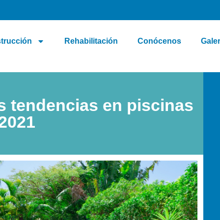
trucción
Rehabilitación
Conócenos
Galer
 tendencias en piscinas
2021