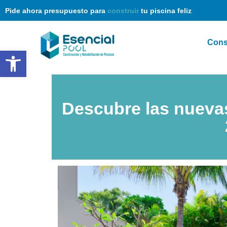
Pide ahora presupuesto para
construir
tu piscina feliz
Cons
Abrir barra de herramientas
Descubre las nuevas